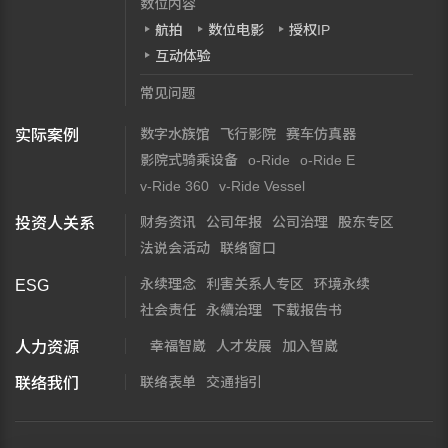
数位内容
航拍
数位电影
授权IP
互动体验
常见问题
数字水族馆
飞行影院
赛车仿真器
实际案例
影院式骑乘设备
o-Ride
o-Ride E
v-Ride 360
v-Ride Vessel
财务资讯
公司年报
公司治理
股东专区
投资人关系
法说会活动
联络窗口
永续理念
利害关系人专区
环境永续
ESG
社会责任
永續治理
下载报告书
幸福智崴
人才发展
加入智崴
人力资源
联络表单
交通指引
联络我们