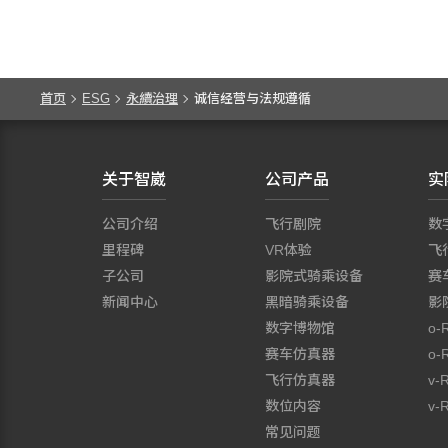
首页
ESG
永續治理
诚信经营与法规遵循
关于智崴
公司产品
实
公司介绍
飞行剧院
数
里程碑
VR体验
飞
子公司
影院式骑乘设备
赛
新闻中心
黑暗骑乘设备
影
数字博物馆
o-
赛车仿真器
o-
飞行仿真器
v-
数位内容
v-R
常见问题