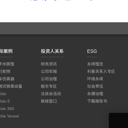
际案例
投资人关系
ESG
字水族馆
财务资讯
永续理念
行影院
公司年报
利害关系人专区
车仿真器
公司治理
环境永续
院式骑乘设备
股东专区
社会责任
Ride
法说会活动
永續治理
Ride E
联络窗口
下载报告书
Ride 360
ide Vessel