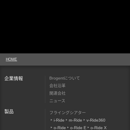
HOME
Brogentについて
企業情報
会社沿革
関連会社
ニュース
製品
フライングシアター
i-Ride
m-Ride
v-Ride360
o-Ride
o-Ride E
o-Ride X